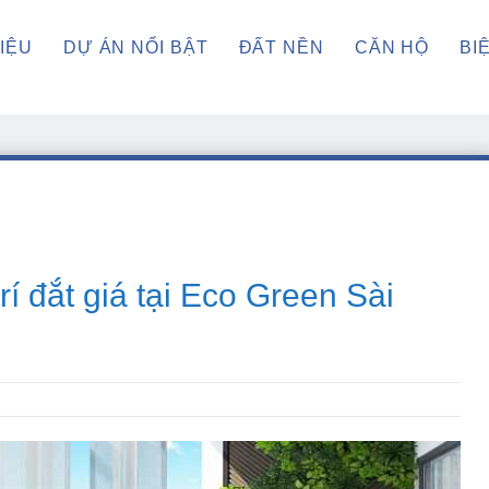
HIỆU
DỰ ÁN NỔI BẬT
ĐẤT NỀN
CĂN HỘ
BI
í đắt giá tại Eco Green Sài