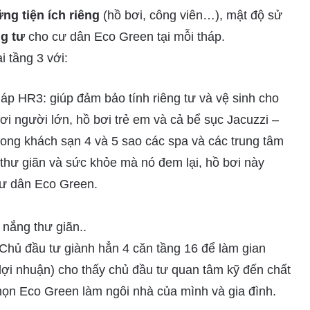
ng tiện ích riêng
(hồ bơi, công viên…), mật độ sử
ng tư
cho cư dân Eco Green tại mỗi tháp.
i tầng 3 với:
háp HR3: giúp đảm bảo tính riêng tư và vệ sinh cho
ơi người lớn, hồ bơi trẻ em và cả bể sục Jacuzzi –
ong khách sạn 4 và 5 sao các spa và các trung tâm
về thư giãn và sức khỏe mà nó đem lại, hồ bơi này
cư dân Eco Green.
 nắng thư giãn..
hủ đầu tư giành hẳn 4 căn tầng 16 để làm gian
 lợi nhuận) cho thấy chủ đầu tư quan tâm kỹ đến chất
họn Eco Green làm ngôi nhà của mình và gia đình.