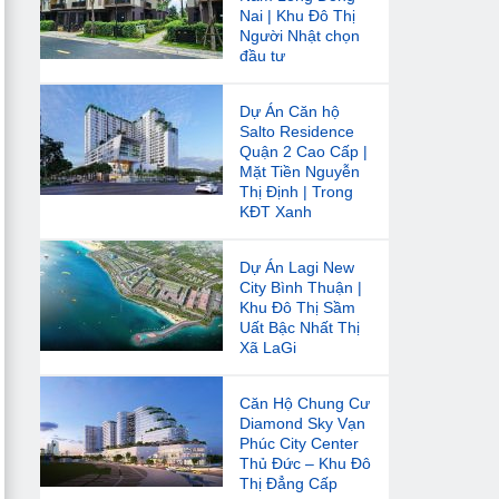
Nai | Khu Đô Thị
Người Nhật chọn
đầu tư
Dự Án Căn hộ
Salto Residence
Quận 2 Cao Cấp |
Mặt Tiền Nguyễn
Thị Định | Trong
KĐT Xanh
Dự Án Lagi New
City Bình Thuận |
Khu Đô Thị Sầm
Uất Bậc Nhất Thị
Xã LaGi
Căn Hộ Chung Cư
Diamond Sky Vạn
Phúc City Center
Thủ Đức – Khu Đô
Thị Đẳng Cấp