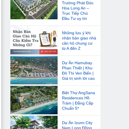
Trường Phát Đức
Hòa Long An –
Trực Tiếp Chủ
Đầu Tư uy tín
Những lưu ý khi
nhận bàn giao nhà
căn hộ chung cư
từ A đến Z
Dự Án Hamubay
Phan Thiết | Khu
Đô Thị Ven Biển |
Giá trị sinh lời cao
Biệt Thự AngSana
Residences Hồ
Tràm | Đẳng Cấp
Chuẩn 5*
Dự Án Izumi City
Nam Long Đồng