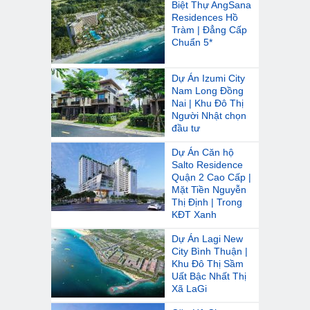
Biệt Thự AngSana
Residences Hồ
Tràm | Đẳng Cấp
Chuẩn 5*
Dự Án Izumi City
Nam Long Đồng
Nai | Khu Đô Thị
Người Nhật chọn
đầu tư
Dự Án Căn hộ
Salto Residence
Quận 2 Cao Cấp |
Mặt Tiền Nguyễn
Thị Định | Trong
KĐT Xanh
Dự Án Lagi New
City Bình Thuận |
Khu Đô Thị Sầm
Uất Bậc Nhất Thị
Xã LaGi