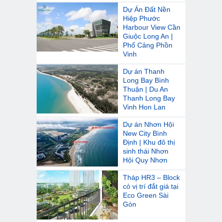
Dự Án Đất Nền
Hiệp Phước
Harbour View Cần
Giuộc Long An |
Phố Cảng Phồn
Vinh
Dự án Thanh
Long Bay Bình
Thuận | Du An
Thanh Long Bay
Vinh Hon Lan
Dự án Nhơn Hội
New City Bình
Định | Khu đô thị
sinh thái Nhơn
Hội Quy Nhơn
Tháp HR3 – Block
có vị trí đắt giá tại
Eco Green Sài
Gòn