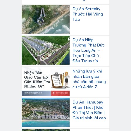
Dự án Serenity
Phước Hải Vũng
Tàu
Dự án Hiệp
Trường Phát Đức
Hòa Long An –
Trực Tiếp Chủ
Đầu Tư uy tín
Những lưu ý khi
nhận bàn giao
nhà căn hộ chung
cư từ A đến Z
Dự Án Hamubay
Phan Thiết | Khu
Đô Thị Ven Biển |
Giá trị sinh lời cao