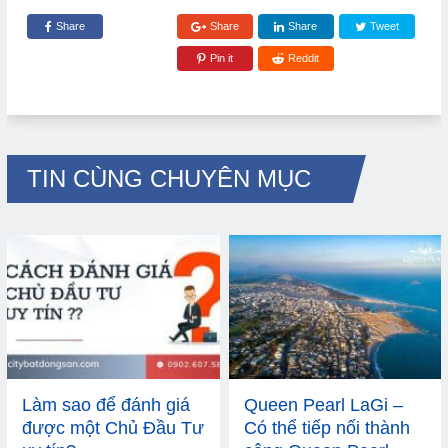
Share
Share
Share
Tweet
Pin it
Reddit
TIN CÙNG CHUYÊN MỤC
Làm sao để đánh giá
Queen Pearl LaGi –
được một Chủ Đầu Tư
Có thể tiếp nối thành