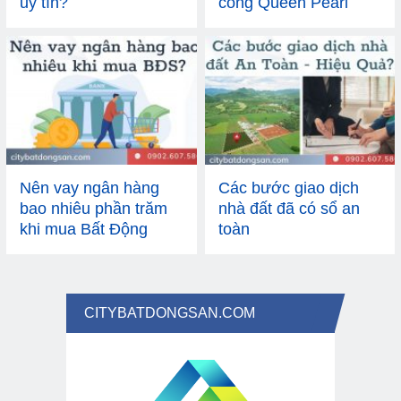
uy tín?
công Queen Pearl
Phan Thiết không?
Nên vay ngân hàng
Các bước giao dịch
bao nhiêu phần trăm
nhà đất đã có sổ an
khi mua Bất Động
toàn
Sản?
CITYBATDONGSAN.COM