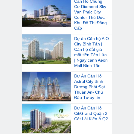
Căn Hộ Chung
Cư Diamond Sky
Vạn Phúc City
Center Thủ Đức –
Khu Đô Thị Đẳng
Cấp
Dự án Căn hộ AIO
City Bình Tân |
Căn hộ đắt giá
mặt tiền Tên Lửa
| Ngay cạnh Aeon
Mall Bình Tân
Dự Án Căn Hộ
Astral City Bình
Dương Phát Đạt
Thuận An- Chủ
Đầu Tư uy tín
Dự Án Căn Hộ
CitiGrand Quận 2
Cát Lái Kiến Á Q2