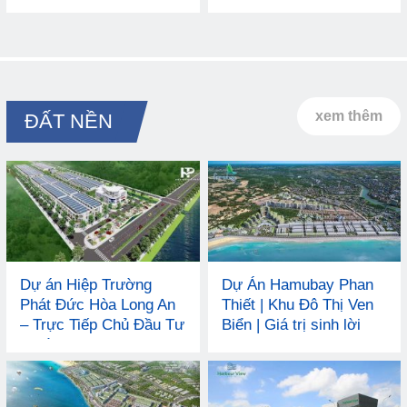
Sài Gòn
xem thêm
ĐẤT NỀN
Dự án Hiệp Trường
Dự Án Hamubay Phan
Phát Đức Hòa Long An
Thiết | Khu Đô Thị Ven
– Trực Tiếp Chủ Đầu Tư
Biển | Giá trị sinh lời
uy tín
cao