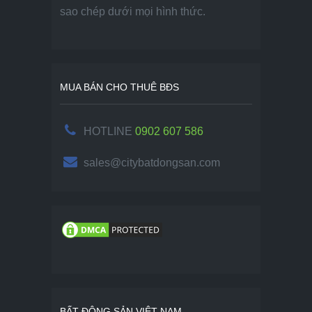
sao chép dưới mọi hình thức.
MUA BÁN CHO THUÊ BĐS
HOTLINE
0902 607 586
sales@citybatdongsan.com
BẤT ĐỘNG SẢN VIỆT NAM