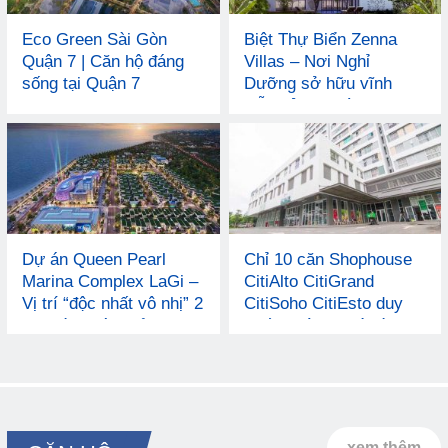
Eco Green Sài Gòn
Biệt Thự Biển Zenna
Quận 7 | Căn hộ đáng
Villas – Nơi Nghỉ
sống tại Quận 7
Dưỡng sở hữu vĩnh
viễn của gia đình bạn
Dự án Queen Pearl
Chỉ 10 căn Shophouse
Marina Complex LaGi –
CitiAlto CitiGrand
Vị trí “độc nhất vô nhị” 2
CitiSoho CitiEsto duy
mặt tiền giáp biển
nhất – Lý do nhà đầu tư
nên mua?
xem thêm