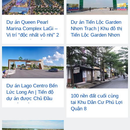
Dự án Queen Pearl
Dự án Tiến Lộc Garden
Marina Complex LaGi –
Nhơn Trạch | Khu đô thị
Vị trí “độc nhất vô nhị” 2
Tiến Lộc Garden Nhơn
mặt tiền giáp biển
Trạch
Dự án Lago Centro Bến
Lức Long An | Tiến độ
100 nền đất cuối cùng
dự án được Chủ Đầu
tại Khu Dân Cư Phú Lợi
Tư đảm bảo
Quận 8