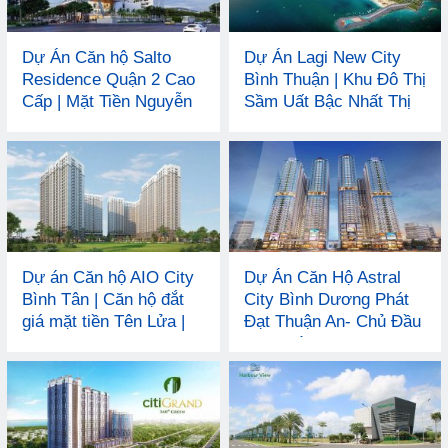
Dự Án Căn hộ Salto
Dự Án Lagi New City
Residence Quận 2 Cao
Bình Thuận | Khu Đô Thị
Cấp | Mặt Tiền Nguyễn
Sầm Uất Bậc Nhất Thị
Thị Định | Trong KĐT
Xã LaGi
Xanh
Dự án Căn hộ AIO City
Dự Án Căn Hộ Astral
Bình Tân | Căn hộ đắt
City Bình Dương Phát
giá mặt tiền Tên Lửa |
Đạt Thuận An- Chủ Đầu
Ngay cạnh Aeon Mall
Tư uy tín
Bình Tân