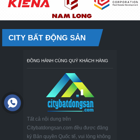
CITY BẤT ĐỘNG SẢN
ĐỒNG HÀNH CÙNG QUÝ KHÁCH HÀNG
Tất cả nội dung trên
Citybatdongsan.com đều được đăng
ký Bản quyền Quốc tế, vui lòng không