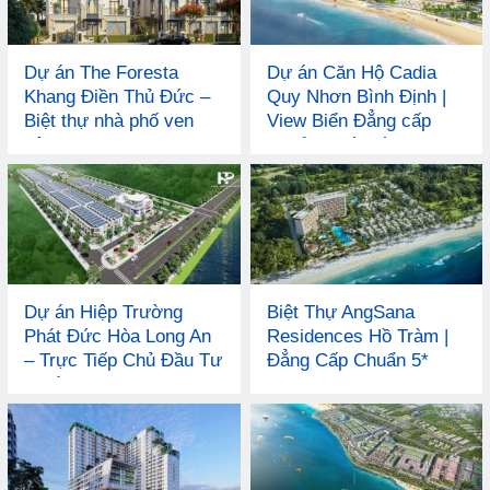
Dự án The Foresta
Dự án Căn Hộ Cadia
Khang Điền Thủ Đức –
Quy Nhơn Bình Định |
Biệt thự nhà phố ven
View Biển Đẳng cấp
sông
chuẩn Quốc tế 4*
Dự án Hiệp Trường
Biệt Thự AngSana
Phát Đức Hòa Long An
Residences Hồ Tràm |
– Trực Tiếp Chủ Đầu Tư
Đẳng Cấp Chuẩn 5*
uy tín