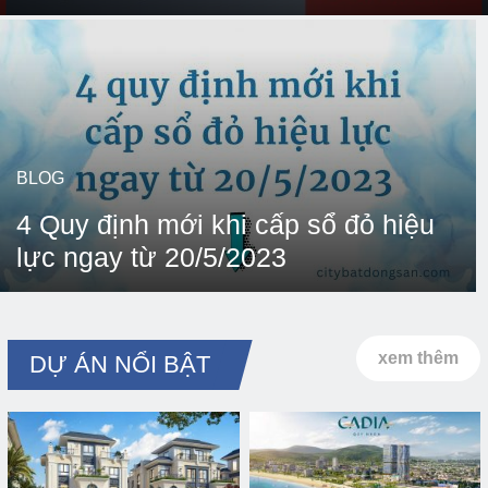
BLOG
4 Quy định mới khi cấp sổ đỏ hiệu
lực ngay từ 20/5/2023
xem thêm
DỰ ÁN NỔI BẬT