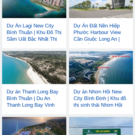
Dự Án Lagi New City
Dự Án Đất Nền Hiệp
Bình Thuận | Khu Đô Thị
Phước Harbour View
Sầm Uất Bậc Nhất Thị
Cần Giuộc Long An |
Xã LaGi
Phố Cảng Phồn Vinh
Dự án Thanh Long Bay
Dự án Nhơn Hội New
Bình Thuận | Du An
City Bình Định | Khu đô
Thanh Long Bay Vinh
thị sinh thái Nhơn Hội
Hon Lan
Quy Nhơn