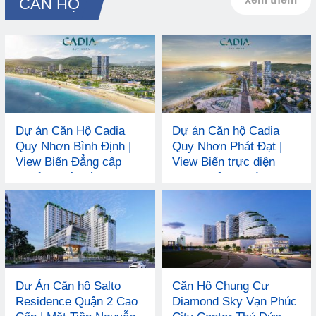
CĂN HỘ
Dự án Căn Hộ Cadia
Dự án Căn hộ Cadia
Quy Nhơn Bình Định |
Quy Nhơn Phát Đạt |
View Biển Đẳng cấp
View Biển trực diện
chuẩn Quốc tế 4*
ngay Quảng trường TP
Dự Án Căn hộ Salto
Căn Hộ Chung Cư
Residence Quận 2 Cao
Diamond Sky Vạn Phúc