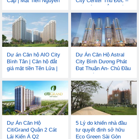
Cấp | Mặt Tiền Nguyễn
City Center Thủ Đức –
Thị Định | Trong KĐT
Khu Đô Thị Đẳng Cấp
Xanh
Dự án Căn hộ AIO City
Dự Án Căn Hộ Astral
Bình Tân | Căn hộ đắt
City Bình Dương Phát
giá mặt tiền Tên Lửa |
Đạt Thuận An- Chủ Đầu
Ngay cạnh Aeon Mall
Tư uy tín
Bình Tân
Dự Án Căn Hộ
5 Lý do khiến nhà đầu
CitiGrand Quận 2 Cát
tư quyết định sở hữu
Lái Kiến Á Q2
Eco Green Sài Gòn