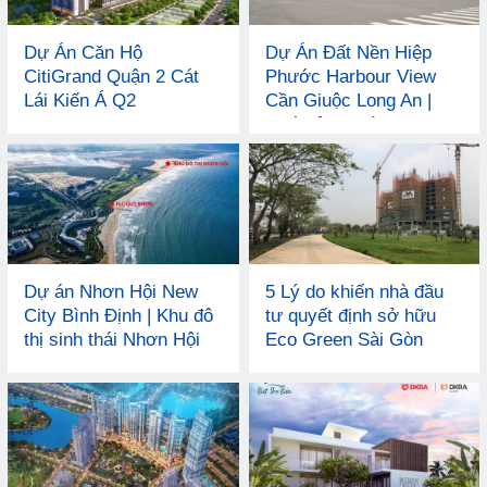
Dự Án Căn Hộ
Dự Án Đất Nền Hiệp
CitiGrand Quận 2 Cát
Phước Harbour View
Lái Kiến Á Q2
Cần Giuộc Long An |
Phố Cảng Phồn Vinh
Dự án Nhơn Hội New
5 Lý do khiến nhà đầu
City Bình Định | Khu đô
tư quyết định sở hữu
thị sinh thái Nhơn Hội
Eco Green Sài Gòn
Quy Nhơn