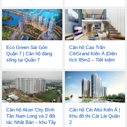
Eco Green Sài Gòn
Căn hộ Cao Trần
Quận 7 | Căn hộ đáng
CitiGrand Kiến Á |Diện
sống tại Quận 7
tích 85m2 – Tiết kiệm
chi phí
Căn hộ Akari City Bình
Căn hộ Citi Alto Kiến Á |
Tân Nam Long và 2 đối
Khu đô thị Cát Lái Quận
tác Nhật Bản – khu Tây
2