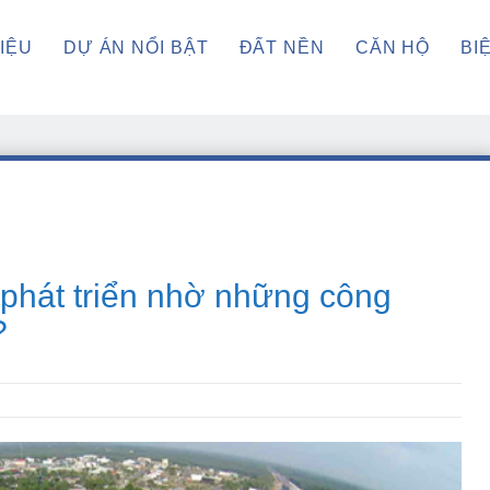
HIỆU
DỰ ÁN NỔI BẬT
ĐẤT NỀN
CĂN HỘ
BI
phát triển nhờ những công
?