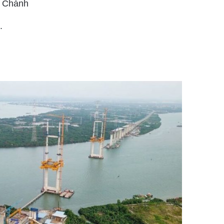
h Chánh
.