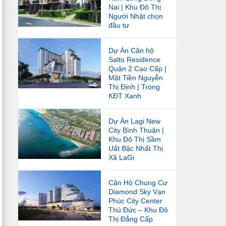
Nai | Khu Đô Thị
Người Nhật chọn
đầu tư
Dự Án Căn hộ
Salto Residence
Quận 2 Cao Cấp |
Mặt Tiền Nguyễn
Thị Định | Trong
KĐT Xanh
Dự Án Lagi New
City Bình Thuận |
Khu Đô Thị Sầm
Uất Bậc Nhất Thị
Xã LaGi
Căn Hộ Chung Cư
Diamond Sky Vạn
Phúc City Center
Thủ Đức – Khu Đô
Thị Đẳng Cấp