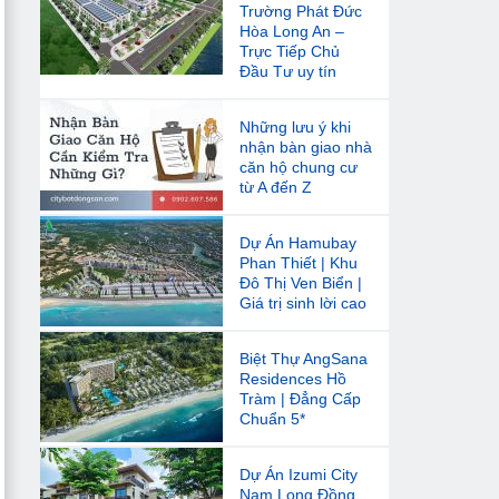
Trường Phát Đức
Hòa Long An –
Trực Tiếp Chủ
Đầu Tư uy tín
Những lưu ý khi
nhận bàn giao nhà
căn hộ chung cư
từ A đến Z
Dự Án Hamubay
Phan Thiết | Khu
Đô Thị Ven Biển |
Giá trị sinh lời cao
Biệt Thự AngSana
Residences Hồ
Tràm | Đẳng Cấp
Chuẩn 5*
Dự Án Izumi City
Nam Long Đồng